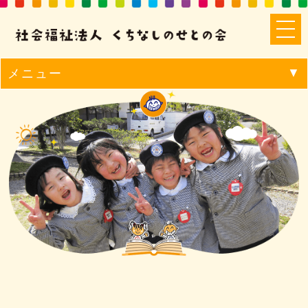
メニュー
HOME
こども園のとはら
保育内容
園での一日
年間・月間行事
のっぴーキッズハウス
のとはらキッズクラブ
お知らせ
イベント